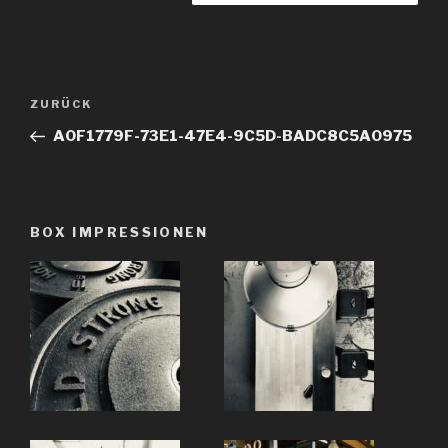
Beitragsnavigation
ZURÜCK
Vorheriger
Beitrag
A0F1779F-73E1-47E4-9C5D-BADC8C5A0975
BOX IMPRESSIONEN