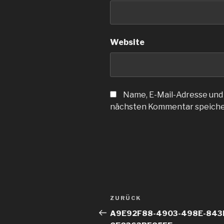
Website
Name, E-Mail-Adresse und
nächsten Kommentar speiche
Beitragsnavigation
ZURÜCK
Vorheriger
Beitrag
A9E92F88-4903-498E-843