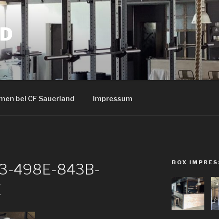
ND
.
men bei CF Sauerland
Impressum
BOX IMPRES
3-498E-843B-
E